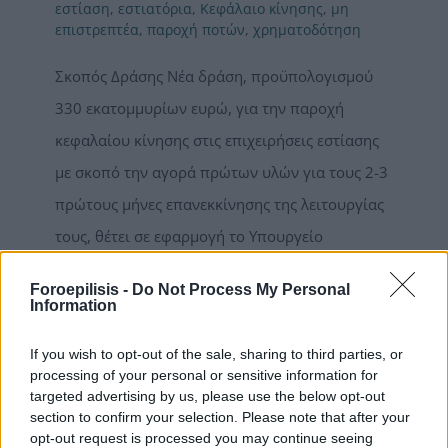
εστίαση
,
εστιατόρια
,
Κεφάλαιο κίνησης
,
μη
επιστρεπτέα
,
παροχή ποτών
,
χρηματοδότηση
Σκοπός Δράσης Νέα δράση, προϋπολογισμού
330 εκατομμυρίων ευρώ, για την παροχή
κεφαλαίου κίνησης στις επιχειρήσεις εστίασης
με σκοπό την αγορά πρώτων υλών για τους 2-3
πρώτους μήνες επανεκκίνησης της λειτουργίας
τους, θέτει σε εφαρμογή το Υπουργείο
Ανάπτυξης & Επενδύσεων. Ποιους αφορά Η
Foroepilisis -
Do Not Process My Personal
δράση χρηματοδοτείται μέσω του
Information
Επιχειρησιακού Προγράμματος
If you wish to opt-out of the sale, sharing to third parties, or
«Ανταγωνιστικότητα - Επιχειρηματικότητα -
processing of your personal or sensitive information for
Καινοτομία 2021-2027» (ΕΠΑνΕΚ) και αφορά
targeted advertising by us, please use the below opt-out
section to confirm your selection. Please note that after your
επιχειρήσεις, μικρομεσαίες και μεγάλες, που
opt-out request is processed you may continue seeing