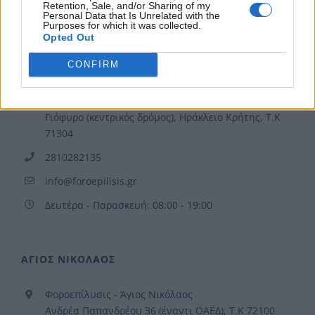
Retention, Sale, and/or Sharing of my
Personal Data that Is Unrelated with the
Purposes for which it was collected.
Opted Out
ΗΡΑΚΛΕΙΟ
CONFIRM
Φοροεπίλυσις - Ηράκλειο
Μενελάου Παρλαμά 23, 1ος Όροφος, Κόμβος
Γιόφυρο (κεντρικός δρόμος), Ηράκλειο Κρήτης, Τ.Κ
71304
2810282135
info@foroepilisis.gr
Δευτέρα - Παρασκευή: 08:00 - 19:00
ΑΓΙΟΣ ΝΙΚΟΛΑΟΣ
Φοροεπίλυσις - Άγιος Νικόλαος
Ανδρέα Παπανδρέου 36 (έναντι ΟΑΕΔ), Τ.Κ 72100