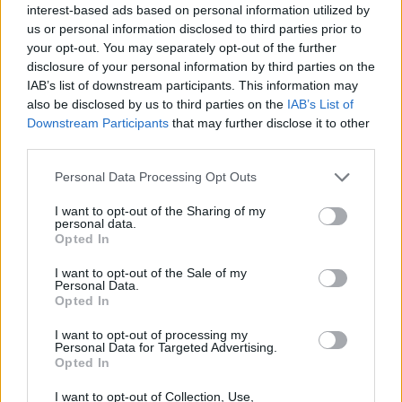
έχουν κύριο ΚΑΔ ή ΚΑΔ με τα μεγαλύτερα έσοδα
interest-based ads based on personal information utilized by
us or personal information disclosed to third parties prior to
της εστίασης. Περιλαμβάνονται και οι
your opt-out. You may separately opt-out of the further
disclosure of your personal information by third parties on the
επιχειρήσεις franchise υπό την προϋπόθεση
IAB’s list of downstream participants. This information may
πλήρωσης ορισμένων κανονιστικών κριτηρίων
also be disclosed by us to third parties on the
IAB’s List of
Downstream Participants
that may further disclose it to other
του ΕΣΠΑ. Ποσό Ενίσχυσης Το ποσό της
third parties.
ενίσχυσης ανέρχεται στο 7% επί του τζίρου του
Personal Data Processing Opt Outs
κύριου
[...]
I want to opt-out of the Sharing of my
personal data.
Read More
Opted In
I want to opt-out of the Sale of my
Personal Data.
Opted In
I want to opt-out of processing my
Personal Data for Targeted Advertising.
Opted In
I want to opt-out of Collection, Use,