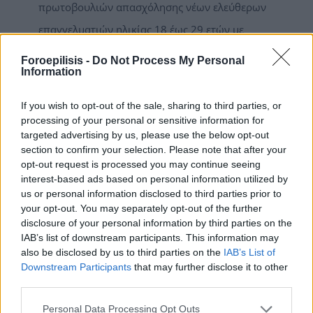
πρωτοβουλιών απασχόλησης νέων ελεύθερων
επαγγελματιών ηλικίας 18 έως 29 ετών με
έμφαση στην ψηφιακή οικονομία», με
Foroepilisis -
Do Not Process My Personal
Information
επιχορήγηση 14.800 € . Ο στόχος της δράσης,
διάρκειας 12 μηνών, είναι η προώθηση στην
If you wish to opt-out of the sale, sharing to third parties, or
αυτοαπασχόληση 1.500 νέων ανέργων μέσω
processing of your personal or sensitive information for
targeted advertising by us, please use the below opt-out
της δημιουργίας βιώσιμων επιχειρήσεων, με
section to confirm your selection. Please note that after your
έμφαση στην ψηφιακή οικονομία. Η
opt-out request is processed you may continue seeing
interest-based ads based on personal information utilized by
προθεσμία υποβολής αιτήσεων λήγει την
us or personal information disclosed to third parties prior to
Δευτέρα 13 Μαρτίου 2023 και ώρα 15:00. Η
your opt-out. You may separately opt-out of the further
disclosure of your personal information by third parties on the
επιχορήγηση ανέρχεται σε 14.800 € και θα
IAB’s list of downstream participants. This information may
καταβληθεί σε τρεις δόσεις ως εξής: 1η δόση
also be disclosed by us to third parties on the
IAB’s List of
Downstream Participants
that may further disclose it to other
4.000 €, μετά την έναρξη δραστηριότητας στη
third parties.
ΔΟΥ
[...]
Personal Data Processing Opt Outs