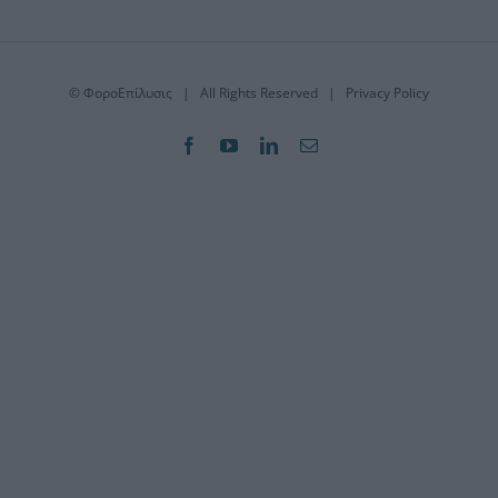
©
ΦοροΕπίλυσις
| All Rights Reserved |
Privacy Policy
Facebook
YouTube
LinkedIn
Email