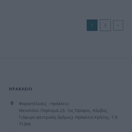
1
2
ΗΡΑΚΛΕΙΟ
Φοροεπίλυσις - Ηράκλειο
Μενελάου Παρλαμά 23, 1ος Όροφος, Κόμβος
Γιόφυρο (κεντρικός δρόμος), Ηράκλειο Κρήτης, Τ.Κ
71304