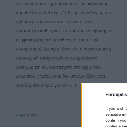
συνολικό ποσό της οικονομικής διευκόλυνσης
κυμαίνεται από 45 έως 100 ευρώ αναλόγως του
οχήματος και του τόπου κατοικίας του
δικαιούχου καθώς και του τρόπου καταβολής της
(ψηφιακή κάρτα ή κατάθεση σε τραπεζικό
λογαριασμό). Διευκρινίζεται ότι η συγκεκριμένη
οικονομική ενίσχυση είναι αφορολόγητη,
ανεκχώρητη και ακατάσχετη στα χέρια του
Δημοσίου ή τρίτων και δεν υπολογίζεται στα
εισοδηματικά όρια για την
[...]
Foroepilis
If you wish 
sensitive in
Read More
confirm you
continue se