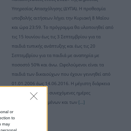
Υπηρεσίας Απασχόλησης (ΔΥΠΑ). Η προθεσμία
υποβολής αιτήσεων λήγει την Κυριακή 8 Μαΐου
και ώρα 23:59. Το πρόγραμμα θα υλοποιηθεί από
τις 15 Ιουνίου έως τις 3 Σεπτεμβρίου για τα
παιδιά τυπικής ανάπτυξης και έως τις 20
Σεπτεμβρίου για τα παιδιά με αναπηρία με
ποσοστό 50% και άνω. Ωφελούμενοι είναι τα
παιδιά των δικαιούχων που έχουν γεννηθεί από
01.01.2006 έως 14.06.2016. Η μέγιστη διάρκεια
διαμονής είναι 15 συνεχόμενες ημέρες
(συμπεριλαμβανομένων και των
[...]
sonal or
ection to
Read More
ou may
 personal