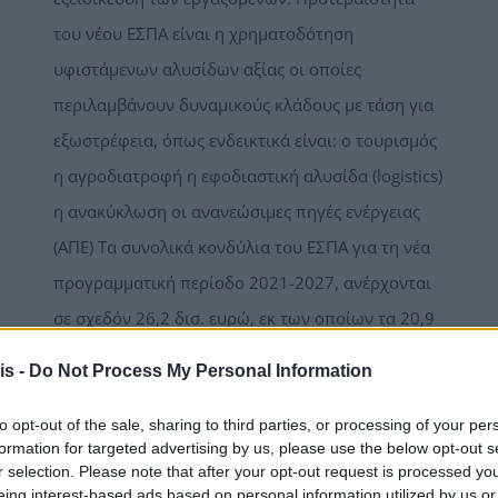
του νέου ΕΣΠΑ είναι η χρηματοδότηση
υφιστάμενων αλυσίδων αξίας οι οποίες
περιλαμβάνουν δυναμικούς κλάδους με τάση για
εξωστρέφεια, όπως ενδεικτικά είναι: ο τουρισμός
η αγροδιατροφή η εφοδιαστική αλυσίδα (logistics)
η ανακύκλωση οι ανανεώσιμες πηγές ενέργειας
(ΑΠΕ) Τα συνολικά κονδύλια του ΕΣΠΑ για τη νέα
προγραμματική περίοδο 2021-2027, ανέρχονται
σε σχεδόν 26,2 δισ. ευρώ, εκ των οποίων τα 20,9
δισ. ευρώ προέρχονται από την ΕΕ (κοινοτική
[...]
is -
Do Not Process My Personal Information
to opt-out of the sale, sharing to third parties, or processing of your per
formation for targeted advertising by us, please use the below opt-out s
Read More
r selection. Please note that after your opt-out request is processed y
eing interest-based ads based on personal information utilized by us or