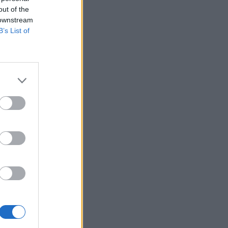
out of the
 downstream
B’s List of