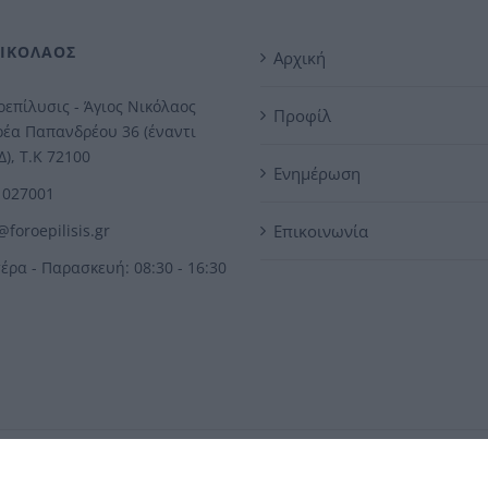
ΝΙΚΟΛΑΟΣ
Αρχική
επίλυσις - Άγιος Νικόλαος
Προφίλ
έα Παπανδρέου 36 (έναντι
), Τ.Κ 72100
Ενημέρωση
1027001
@foroepilisis.gr
Επικοινωνία
έρα - Παρασκευή: 08:30 - 16:30