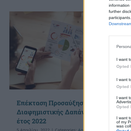
information 
further disc
participants
Downstream 
Persona
I want t
Opted 
I want t
Opted 
I want 
Επέκταση Προσαύξησης
Advertis
Opted 
Διαφημιστικής Δαπάνης για το
I want t
έτος 2022
of my P
was col
5 Απριλίου, 2022
|
Categories:
Αρθρογραφία
,