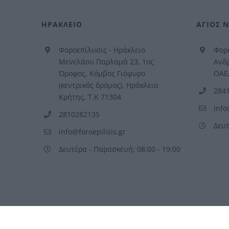
ΗΡΑΚΛΕΙΟ
ΑΓΙΟΣ 
Φοροεπίλυσις - Ηράκλειο
Φορο
Μενελάου Παρλαμά 23, 1ος
Ανδρ
Όροφος, Κόμβος Γιόφυρο
ΟΑΕΔ
(κεντρικός δρόμος), Ηράκλειο
284
Κρήτης, Τ.Κ 71304
info
2810282135
Δευτ
info@foroepilisis.gr
Δευτέρα - Παρασκευή: 08:00 - 19:00
©
ΦοροΕπίλυσις
| All Rights Reserved |
Privacy Policy