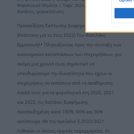
Opted 
Φορολογικά Θέματα
|
Tags:
2022
,
διαφημιστικές
δαπάνες
,
φοροεπίλυσις
Προσαύξηση Έκπτωσης Διαφημιστικής Δαπάνης
(Επέκταση για το έτος 2022) Του Βασιλάκη
Εμμανουήλ* Πλησιάζοντας προς την σύνταξη των
οικονομικών καταστάσεων των επιχειρήσεων, για
ακόμη μια χρονιά είναι σημαντικό να
υπενθυμίσουμε την δυνατότητα που έχουν οι
επιχειρήσεις να εκπέσουν από τα ακαθάριστα
έσοδά τους για τα φορολογικά έτη 2020, 2021
και 2022, τις δαπάνες διαφήμισης
προσαυξημένες κατά 100%, 60% και 30%
αντίστοιχα. Με την εγκύκλιο Ε.2033/2021
λύθηκαν οι όποιες αρχικές παρερμηνείες. Οι