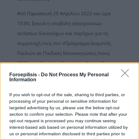
Από Παρασκευή 29 Απριλίου 2022 και ώρα
15:00, ξεκινά η υποβολή ηλεκτρονικών
αιτήσεων δικαιούχων και παρόχων για τη
συμμετοχή τους στο «Πρόγραμμα Διαμονής
Παιδιών σε Παιδικές Κατασκηνώσεις έτους
2022» της Δημόσιας Υπηρεσίας Απασχόλησης
(ΔΥΠΑ). Η προθεσμία υποβολής αιτήσεων λήγει
Foroepilisis -
Do Not Process My Personal
Information
την Κυριακή 8 Μαΐου και ώρα 23:59. Το
πρόγραμμα θα υλοποιηθεί από τις 15 Ιουνίου
If you wish to opt-out of the sale, sharing to third parties, or
processing of your personal or sensitive information for
έως τις 3 Σεπτεμβρίου για τα παιδιά τυπικής
targeted advertising by us, please use the below opt-out
ανάπτυξης και έως τις 20 Σεπτεμβρίου για τα
section to confirm your selection. Please note that after your
opt-out request is processed you may continue seeing
παιδιά με αναπηρία με ποσοστό 50% και άνω.
interest-based ads based on personal information utilized by
Ωφελούμενοι είναι τα παιδιά των δικαιούχων
us or personal information disclosed to third parties prior to