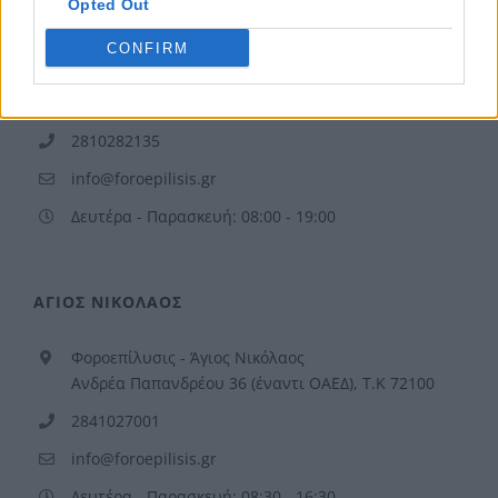
Opted Out
Φοροεπίλυσις - Ηράκλειο
CONFIRM
Μενελάου Παρλαμά 23, 1ος Όροφος, Κόμβος
Γιόφυρο (κεντρικός δρόμος), Ηράκλειο Κρήτης, Τ.Κ
71304
2810282135
info@foroepilisis.gr
Δευτέρα - Παρασκευή: 08:00 - 19:00
ΑΓΙΟΣ ΝΙΚΟΛΑΟΣ
Φοροεπίλυσις - Άγιος Νικόλαος
Ανδρέα Παπανδρέου 36 (έναντι ΟΑΕΔ), Τ.Κ 72100
2841027001
info@foroepilisis.gr
Δευτέρα - Παρασκευή: 08:30 - 16:30