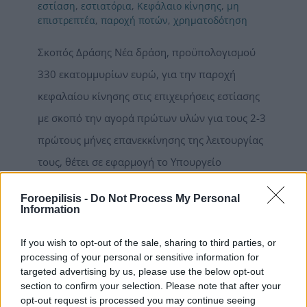
εστίαση
,
εστιατόρια
,
Κεφάλαιο κίνησης
,
μη
επιστρεπτέα
,
παροχή ποτών
,
χρηματοδότηση
Σκοπός Δράσης Νέα δράση, προϋπολογισμού
330 εκατομμυρίων ευρώ, για την παροχή
κεφαλαίου κίνησης στις επιχειρήσεις εστίασης
με σκοπό την αγορά πρώτων υλών για τους 2-3
πρώτους μήνες επανεκκίνησης της λειτουργίας
τους, θέτει σε εφαρμογή το Υπουργείο
Ανάπτυξης & Επενδύσεων. Ποιους αφορά Η
Foroepilisis -
Do Not Process My Personal
δράση χρηματοδοτείται μέσω του
Information
Επιχειρησιακού Προγράμματος
If you wish to opt-out of the sale, sharing to third parties, or
«Ανταγωνιστικότητα - Επιχειρηματικότητα -
processing of your personal or sensitive information for
Καινοτομία 2021-2027» (ΕΠΑνΕΚ) και αφορά
targeted advertising by us, please use the below opt-out
section to confirm your selection. Please note that after your
επιχειρήσεις, μικρομεσαίες και μεγάλες, που
opt-out request is processed you may continue seeing