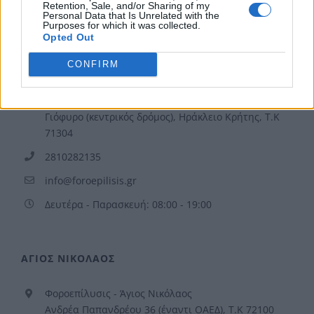
Retention, Sale, and/or Sharing of my
Personal Data that Is Unrelated with the
Purposes for which it was collected.
Opted Out
ΗΡΑΚΛΕΙΟ
CONFIRM
Φοροεπίλυσις - Ηράκλειο
Μενελάου Παρλαμά 23, 1ος Όροφος, Κόμβος
Γιόφυρο (κεντρικός δρόμος), Ηράκλειο Κρήτης, Τ.Κ
71304
2810282135
info@foroepilisis.gr
Δευτέρα - Παρασκευή: 08:00 - 19:00
ΑΓΙΟΣ ΝΙΚΟΛΑΟΣ
Φοροεπίλυσις - Άγιος Νικόλαος
Ανδρέα Παπανδρέου 36 (έναντι ΟΑΕΔ), Τ.Κ 72100