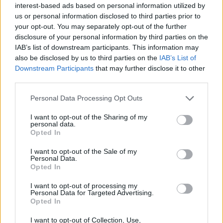
έχουν κύριο ΚΑΔ ή ΚΑΔ με τα μεγαλύτερα έσοδα
interest-based ads based on personal information utilized by
us or personal information disclosed to third parties prior to
της εστίασης. Περιλαμβάνονται και οι
your opt-out. You may separately opt-out of the further
disclosure of your personal information by third parties on the
επιχειρήσεις franchise υπό την προϋπόθεση
IAB’s list of downstream participants. This information may
πλήρωσης ορισμένων κανονιστικών κριτηρίων
also be disclosed by us to third parties on the
IAB’s List of
Downstream Participants
that may further disclose it to other
του ΕΣΠΑ. Ποσό Ενίσχυσης Το ποσό της
third parties.
ενίσχυσης ανέρχεται στο 7% επί του τζίρου του
Personal Data Processing Opt Outs
κύριου
[...]
I want to opt-out of the Sharing of my
personal data.
Read More
Opted In
I want to opt-out of the Sale of my
Personal Data.
Opted In
I want to opt-out of processing my
Personal Data for Targeted Advertising.
Opted In
I want to opt-out of Collection, Use,