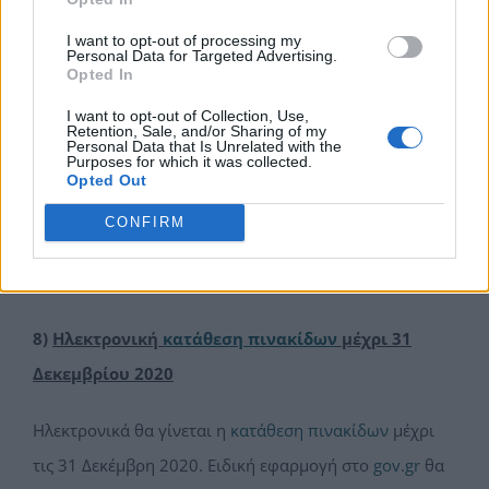
και Νοεμβρίου 2020 ρύθμιση τμηματικής καταβολής,
δύναται να επανενταχθούν στο ίδιο καθεστώς
I want to opt-out of processing my
Personal Data for Targeted Advertising.
ρύθμισης με τους ίδιους όρους και προϋποθέσεις για
Opted In
την υπολειπόμενη οφειλή και για τον εναπομείναντα
I want to opt-out of Collection, Use,
Retention, Sale, and/or Sharing of my
αριθμό δόσεων της ρύθμισης κατόπιν αίτησής τους. Η
Personal Data that Is Unrelated with the
Purposes for which it was collected.
επανένταξη του οφειλέτη στη ρύθμιση συντελείται με
Opted Out
την καταβολή της δόσης του μηνός Δεκεμβρίου 2020, η
CONFIRM
οποία πρέπει να πραγματοποιηθεί μέχρι την τελευταία
εργάσιμη ημέρα του ίδιου μήνα.
8)
Ηλεκτρονική
κατάθεση πινακίδων
μέχρι 31
Δεκεμβρίου 2020
Ηλεκτρονικά θα γίνεται η
κατάθεση πινακίδων
μέχρι
τις 31 Δεκέμβρη 2020. Ειδική εφαρμογή στο
gov.gr
θα