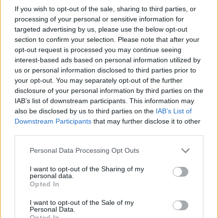
παραλείψεων.
If you wish to opt-out of the sale, sharing to third parties, or
processing of your personal or sensitive information for
Προσοχή όσες λύσεις μισθωτηρίων δεν υποβληθούν
targeted advertising by us, please use the below opt-out
section to confirm your selection. Please note that after your
έως 31 Ιανουαρίου 2021 θα θεωρούνται ενεργά.
opt-out request is processed you may continue seeing
interest-based ads based on personal information utilized by
7)
Παράταση της δυνατότητας επανένταξης υπό
us or personal information disclosed to third parties prior to
your opt-out. You may separately opt-out of the further
όρους, των οφειλετών σε ρυθμίσεις τμηματικής
disclosure of your personal information by third parties on the
καταβολής για βεβαιωμένες οφειλές
IAB’s list of downstream participants. This information may
also be disclosed by us to third parties on the
IAB’s List of
Downstream Participants
that may further disclose it to other
Οφειλέτες με οφειλές βεβαιωμένες στις Δημόσιες
third parties.
Οικονομικές Υπηρεσίες (Δ.Ο.Υ.) και στα Ελεγκτικά
Personal Data Processing Opt Outs
Κέντρα και δόσεις ρυθμίσεων τμηματικής καταβολής,
I want to opt-out of the Sharing of my
για τις οποίες έχει χορηγηθεί αναστολή είσπραξης και
personal data.
Opted In
παράταση καταβολής, οι οποίοι απώλεσαν κατά τη
I want to opt-out of the Sale of my
διάρκεια του χρονικού διαστήματος Μαρτίου 2020 έως
Personal Data.
Opted In