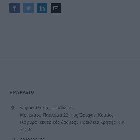
Facebook
Twitter
LinkedIn
Email
ΗΡΑΚΛΕΙΟ
Φοροεπίλυσις - Ηράκλειο
Μενελάου Παρλαμά 23, 1ος Όροφος, Κόμβος
Γιόφυρο (κεντρικός δρόμος), Ηράκλειο Κρήτης, Τ.Κ
71304
2810282135