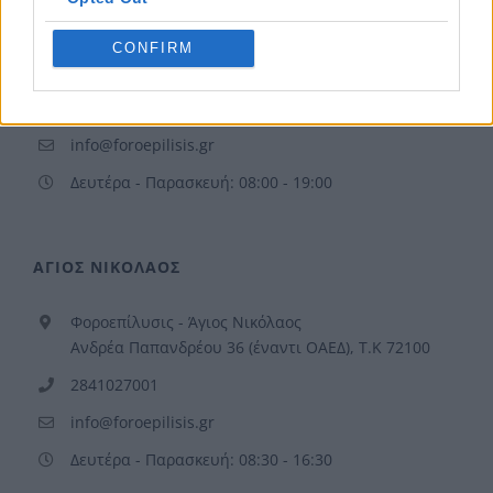
Μενελάου Παρλαμά 23, 1ος Όροφος, Κόμβος
Γιόφυρο (κεντρικός δρόμος), Ηράκλειο Κρήτης, Τ.Κ
CONFIRM
71304
2810282135
info@foroepilisis.gr
Δευτέρα - Παρασκευή: 08:00 - 19:00
ΑΓΙΟΣ ΝΙΚΟΛΑΟΣ
Φοροεπίλυσις - Άγιος Νικόλαος
Ανδρέα Παπανδρέου 36 (έναντι ΟΑΕΔ), Τ.Κ 72100
2841027001
info@foroepilisis.gr
Δευτέρα - Παρασκευή: 08:30 - 16:30