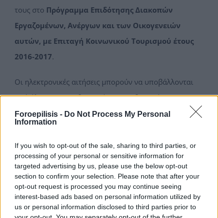
τους στο
Πρόγραμμα Επιδότησης Διακοπών
Εργαζομένων, Ανέργων και των Οικογενειών
αυτών, με Επιταγή Κοινωνικού Τουρισμού έτους
2016-2017
.
Οι ηλεκτρονικές αιτήσεις μπορούν να υποβάλλονται
από όλους τους ενδιαφερόμενους -δικαιούχους και
παρόχους- μέχρι την
Κυριακή 20 Νοεμβρίου 2016
και
Foroepilisis -
Do Not Process My Personal
Information
ώρα 23:59.
If you wish to opt-out of the sale, sharing to third parties, or
Για κατάθεση αιτήσεων παρακαλώ επικοινωνήστε με
processing of your personal or sensitive information for
targeted advertising by us, please use the below opt-out
το γραφείο μας στο 2810282135.
section to confirm your selection. Please note that after your
opt-out request is processed you may continue seeing
16 Νοεμβρίου, 2016
|
Categories:
Κοινωνική Πολιτική -
interest-based ads based on personal information utilized by
us or personal information disclosed to third parties prior to
Επιδόματα
your opt-out. You may separately opt-out of the further