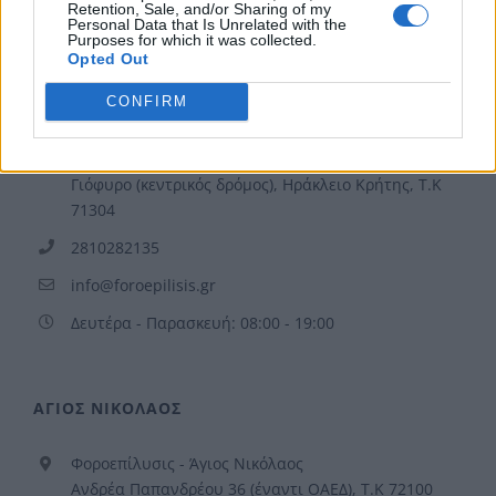
Retention, Sale, and/or Sharing of my
Personal Data that Is Unrelated with the
Purposes for which it was collected.
Opted Out
ΗΡΑΚΛΕΙΟ
CONFIRM
Φοροεπίλυσις - Ηράκλειο
Μενελάου Παρλαμά 23, 1ος Όροφος, Κόμβος
Γιόφυρο (κεντρικός δρόμος), Ηράκλειο Κρήτης, Τ.Κ
71304
2810282135
info@foroepilisis.gr
Δευτέρα - Παρασκευή: 08:00 - 19:00
ΑΓΙΟΣ ΝΙΚΟΛΑΟΣ
Φοροεπίλυσις - Άγιος Νικόλαος
Ανδρέα Παπανδρέου 36 (έναντι ΟΑΕΔ), Τ.Κ 72100