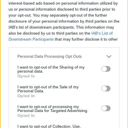
έχουν κύριο ΚΑΔ ή ΚΑΔ με τα μεγαλύτερα έσοδα
interest-based ads based on personal information utilized by
us or personal information disclosed to third parties prior to
της εστίασης. Περιλαμβάνονται και οι
your opt-out. You may separately opt-out of the further
disclosure of your personal information by third parties on the
επιχειρήσεις franchise υπό την προϋπόθεση
IAB’s list of downstream participants. This information may
πλήρωσης ορισμένων κανονιστικών κριτηρίων
also be disclosed by us to third parties on the
IAB’s List of
Downstream Participants
that may further disclose it to other
του ΕΣΠΑ. Ποσό Ενίσχυσης Το ποσό της
third parties.
ενίσχυσης ανέρχεται στο 7% επί του τζίρου του
Personal Data Processing Opt Outs
κύριου
[...]
I want to opt-out of the Sharing of my
personal data.
Read More
Opted In
I want to opt-out of the Sale of my
Personal Data.
Opted In
I want to opt-out of processing my
Personal Data for Targeted Advertising.
Opted In
I want to opt-out of Collection, Use,