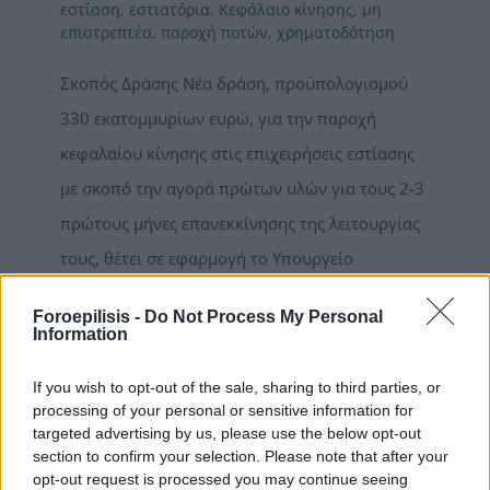
εστίαση
,
εστιατόρια
,
Κεφάλαιο κίνησης
,
μη
επιστρεπτέα
,
παροχή ποτών
,
χρηματοδότηση
Σκοπός Δράσης Νέα δράση, προϋπολογισμού
330 εκατομμυρίων ευρώ, για την παροχή
κεφαλαίου κίνησης στις επιχειρήσεις εστίασης
με σκοπό την αγορά πρώτων υλών για τους 2-3
πρώτους μήνες επανεκκίνησης της λειτουργίας
τους, θέτει σε εφαρμογή το Υπουργείο
Ανάπτυξης & Επενδύσεων. Ποιους αφορά Η
Foroepilisis -
Do Not Process My Personal
δράση χρηματοδοτείται μέσω του
Information
Επιχειρησιακού Προγράμματος
If you wish to opt-out of the sale, sharing to third parties, or
«Ανταγωνιστικότητα - Επιχειρηματικότητα -
processing of your personal or sensitive information for
Καινοτομία 2021-2027» (ΕΠΑνΕΚ) και αφορά
targeted advertising by us, please use the below opt-out
section to confirm your selection. Please note that after your
επιχειρήσεις, μικρομεσαίες και μεγάλες, που
opt-out request is processed you may continue seeing