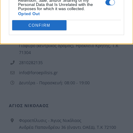
Retention, Sale, and/or Sharing of my
Personal Data that Is Unrelated with the
Purposes for which it was collected.
Opted Out
ΗΡΑΚΛΕΙΟ
CONFIRM
Φοροεπίλυσις - Ηράκλειο
Μενελάου Παρλαμά 23, 1ος Όροφος, Κόμβος
Γιόφυρο (κεντρικός δρόμος), Ηράκλειο Κρήτης, Τ.Κ
71304
2810282135
info@foroepilisis.gr
Δευτέρα - Παρασκευή: 08:00 - 19:00
ΑΓΙΟΣ ΝΙΚΟΛΑΟΣ
Φοροεπίλυσις - Άγιος Νικόλαος
Ανδρέα Παπανδρέου 36 (έναντι ΟΑΕΔ), Τ.Κ 72100