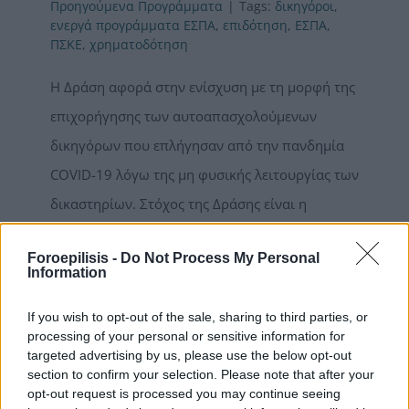
Προηγούμενα Προγράμματα
|
Tags:
δικηγόροι
,
ενεργά προγράμματα ΕΣΠΑ
,
επιδότηση
,
ΕΣΠΑ
,
ΠΣΚΕ
,
χρηματοδότηση
Η Δράση αφορά στην ενίσχυση με τη μορφή της
επιχορήγησης των αυτοαπασχολούμενων
δικηγόρων που επλήγησαν από την πανδημία
COVID-19 λόγω της μη φυσικής λειτουργίας των
δικαστηρίων. Στόχος της Δράσης είναι η
αναβάθμιση των ψηφιακών υποδομών των
Foroepilisis -
Do Not Process My Personal
δικηγορικών γραφείων προκειμένου οι
Information
δικηγόροι να έχουν τη δυνατότητα να παρέχουν
If you wish to opt-out of the sale, sharing to third parties, or
τις υπηρεσίες τους μέσω τηλεδιάσκεψης, αλλά
processing of your personal or sensitive information for
και να αξιοποιήσουν τα σύγχρονα τεχνολογικά
targeted advertising by us, please use the below opt-out
section to confirm your selection. Please note that after your
εργαλεία στην διαδικασία απονομής της
opt-out request is processed you may continue seeing
Δικαιοσύνης, σε δικαστήρια και σωφρονιστικά́