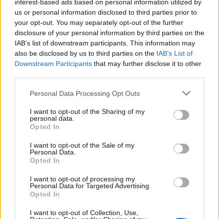
interest-based ads based on personal information utilized by
us or personal information disclosed to third parties prior to
καταστήματα της χώρας. Προϋπολογισμός της
your opt-out. You may separately opt-out of the further
Δράσης 20 εκατ. ευρώ για το σύνολο των
disclosure of your personal information by third parties on the
IAB’s list of downstream participants. This information may
περιφερειών της χώρας. Η Δράση
also be disclosed by us to third parties on the
IAB’s List of
συγχρηματοδοτείται από το Ευρωπαϊκό
Downstream Participants
that may further disclose it to other
third parties.
Κοινωνικό Ταμείο (ΕΚΤ) της Ευρωπαϊκής Ένωσης
και από εθνικούς πόρους.
[...]
Personal Data Processing Opt Outs
I want to opt-out of the Sharing of my
personal data.
Read More
Opted In
I want to opt-out of the Sale of my
Personal Data.
Opted In
I want to opt-out of processing my
Personal Data for Targeted Advertising.
Opted In
I want to opt-out of Collection, Use,