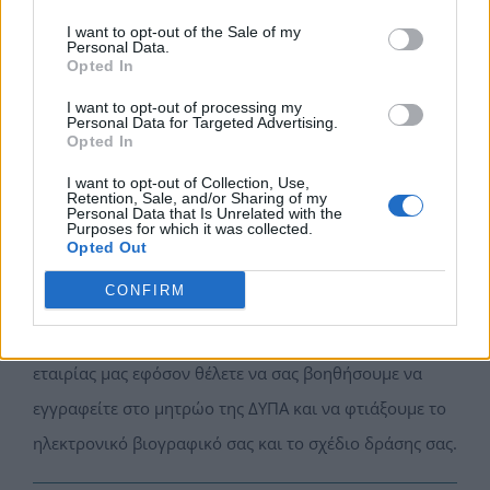
για προτάσεις θέσεων εργασίας
I want to opt-out of the Sale of my
Personal Data.
Opted In
Η εγγραφή στο μητρώο της ΔΥΠΑ είναι ένα σημαντικό
εργαλείο για την αναζήτηση εργασίας και την
I want to opt-out of processing my
Personal Data for Targeted Advertising.
πρόσβαση σε προγράμματα στήριξης. Αν πληροίτε τις
Opted In
προϋποθέσεις, μην καθυστερείτε να κάνετε την
I want to opt-out of Collection, Use,
Retention, Sale, and/or Sharing of my
εγγραφή σας ηλεκτρονικά και να αξιοποιήσετε τις
Personal Data that Is Unrelated with the
Purposes for which it was collected.
δυνατότητες που προσφέρει η πλατφόρμα.
Opted Out
CONFIRM
Επικοινωνήστε με το Τμήμα Οικονομοτεχνικών
Μελετών &amp; Επιδοτούμενων Προγραμμάτων της
εταιρίας μας εφόσον θέλετε να σας βοηθήσουμε να
εγγραφείτε στο μητρώο της ΔΥΠΑ και να φτιάξουμε το
ηλεκτρονικό βιογραφικό σας και το σχέδιο δράσης σας.