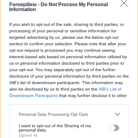
έχει συμπληρώσει τα αντίστοιχα ένσημα.
Foroepilisis -
Do Not Process My Personal
Information
Μέσω της πλατφόρμας, οι εγγεγραμμένοι άνεργοι
If you wish to opt-out of the sale, sharing to third parties, or
μπορούν:
processing of your personal or sensitive information for
targeted advertising by us, please use the below opt-out
section to confirm your selection. Please note that after your
Να εκδώσουν βεβαίωση ανεργίας
opt-out request is processed you may continue seeing
Να υποβάλουν αιτήσεις για επιδόματα (ανεργίας,
interest-based ads based on personal information utilized by
us or personal information disclosed to third parties prior to
μακροχρόνιας ανεργίας, ειδικά βοηθήματα κ.α.)
your opt-out. You may separately opt-out of the further
Να δηλώνουν ηλεκτρονικά την παρουσία τους
disclosure of your personal information by third parties on the
IAB’s list of downstream participants. This information may
όταν λαμβάνουν επίδομα
also be disclosed by us to third parties on the
IAB’s List of
Να ελέγχουν πληρωμές επιδομάτων
Downstream Participants
that may further disclose it to other
third parties.
Να υποβάλουν ενστάσεις
Να συμπληρώσουν το ηλεκτρονικό βιογραφικό
Personal Data Processing Opt Outs
τους, ώστε να μπορούν να επικοινωνήσουν μαζί
I want to opt-out of the Sharing of my
personal data.
τους πιθανοί εργοδότες ή σύμβουλοι της ΔΥΠΑ
Opted In