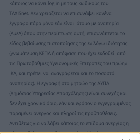
κάποιος να κάνει log in με τους κωδικούς του
TAXISnet. Δεν χρειάζεται να επισυνάψει κανένα
έγγραφο πάρα μόνο εάν είναι άτομο με αναπηρία
(ΑμεΑ) όπου στην περίπτωση αυτή, επισυνάπτεται το
είδος βεβαίωσης πιστοποίησης της εν λόγω ιδιότητας
(γνωμάτευση ΚΕΠΑ ή απόφαση που έχει εκδοθεί από
τις Πρωτοβάθμιες Υγειονομικές Επιτροπές του πρώην
ΙΚΑ, και πρέπει να αναγράφεται και το ποσοστό
αναπηρίας). Η εγγραφή στο μητρώο της ΔΥΠΑ
(Δημόσιας Υπηρεσίας Απασχόλησης) είναι συνεχής και
δεν έχει χρονικό όριο, εάν και εφόσον ο εγγεγραμμένος
παραμένει άνεργος και πληροί τις προϋποθέσεις.
Αντιθέτως για να λάβει κάποιος το επίδομα ανεργίας η
μέγιστη διάρκεια επιδότησης είναι 12 μήνες αρκεί να