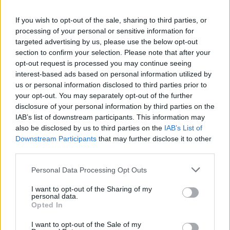
Η πληρωμή του επιδόματος θα γίνει σε δυο δόσεις
ανάλογα με τα
τιμολόγια
αγοράς
ως εξής:
If you wish to opt-out of the sale, sharing to third parties, or
processing of your personal or sensitive information for
targeted advertising by us, please use the below opt-out
– Έως την 31η Ιανουαρίου 2021 για το σύνολο των
section to confirm your selection. Please note that after your
αγορών που θα τιμολογηθούν έως την 31η Δεκεμβρίου
opt-out request is processed you may continue seeing
interest-based ads based on personal information utilized by
2020.
us or personal information disclosed to third parties prior to
your opt-out. You may separately opt-out of the further
– Έως την 31η Μαρτίου 2021 για το σύνολο των
disclosure of your personal information by third parties on the
IAB’s list of downstream participants. This information may
αγορών που θα τιμολογηθούν έως την 28η
also be disclosed by us to third parties on the
IAB’s List of
Φεβρουαρίου 2021.
Downstream Participants
that may further disclose it to other
third parties.
Προς το σκοπό αυτό, οι
δικαιούχοι
θα πρέπει να
Personal Data Processing Opt Outs
υποβάλουν τα δικαιολογητικά αγορών λοιπών
I want to opt-out of the Sharing of my
καυσίμων, εκτός του πετρελαίου θέρμανσης, που
personal data.
Opted In
τιμολογήθηκαν από την 1η Ιανουαρίου 2021 έως την
I want to opt-out of the Sale of my
28η Φεβρουάριου 2021 στην πλατφόρμα έως την 28η