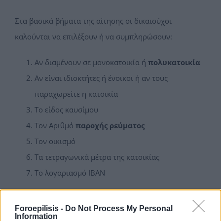
Στα βασικά βήματα της αίτησης οι δικαιούχοι
καλούνται να επιλέξουν ή να συμπληρώσουν:
Αν διαμένουν σε μονοκατοικία ή
πολυκατοικία
Αν είναι ιδιοκτήτες ή ένοικοι ή αν τους
παραχωρείτε η κατοικία
Το είδος καυσίμου
Τον Αριθμό
παροχής ρεύματος
Τον οικισμό
Τα τετραγωνικά μέτρα της κατοικίας
Το λογαριασμό IBAN
Foroepilisis -
Do Not Process My Personal
Information