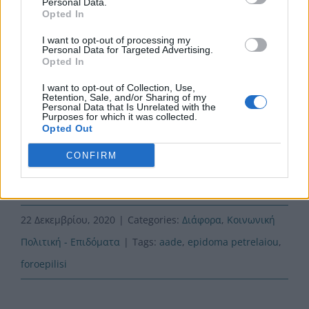
Personal Data.
Opted In
Φεβρουαρίου 2021.
I want to opt-out of processing my
Personal Data for Targeted Advertising.
Opted In
I want to opt-out of Collection, Use,
Επικοινωνήστε με την εταιρεία μας Φοροεπίλυσις Α.Ε.
Retention, Sale, and/or Sharing of my
Personal Data that Is Unrelated with the
σε Ηράκλειο και Άγιο Νικόλαο για να υποβάλλετε την
Purposes for which it was collected.
Opted Out
αίτηση σας. Η προθεσμία υποβολής αιτήσεων λήγει
CONFIRM
στις 11 Ιανουαρίου 2021. Είμαστε στη διάθεση σας για
οτιδήποτε χρειαστείτε.
22 Δεκεμβρίου, 2020
|
Categories:
Διάφορα
,
Κοινωνική
Πολιτική - Επιδόματα
|
Tags:
aade
,
epidoma petrelaiou
,
foroepilisi