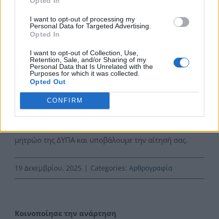
Opted In
χωρίς σοβαρό λόγο.
I want to opt-out of processing my
Personal Data for Targeted Advertising.
Opted In
Η σωστή ενημέρωση για τις προϋποθέσεις και τη
διαδικασία είναι το πρώτο βήμα για να εξασφαλίσετε
I want to opt-out of Collection, Use,
Retention, Sale, and/or Sharing of my
Personal Data that Is Unrelated with the
την τακτική επιδότηση ανεργίας που δικαιούστε.
Purposes for which it was collected.
Opted Out
Επικοινωνήστε με το Τμήμα Οικονομοτεχνικών
CONFIRM
Μελετών & Επιδοτούμενων Προγραμμάτων της
εταιρίας μας για να σας βοηθήσουμε να εγγραφείτε στο
μητρώο της ΔΥΠΑ και υποβάλουμε την αίτησή σας.
19 Δεκεμβρίου, 2025
|
Categories:
Αρθρογραφία
Κοινοποίησε την ανάρτηση