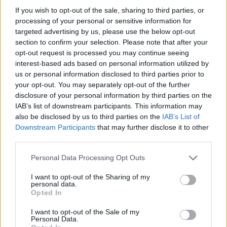
If you wish to opt-out of the sale, sharing to third parties, or
100 ένσημα το τελευταίο 14μηνο χωρίς τους δύο
processing of your personal or sensitive information for
τελευταίους μήνες και 80 ημέρες εργασίας σε κάθε ένα
targeted advertising by us, please use the below opt-out
section to confirm your selection. Please note that after your
από τα δύο προηγούμενα έτη.
opt-out request is processed you may continue seeing
interest-based ads based on personal information utilized by
Επανεπιδοτούμενοι:
us or personal information disclosed to third parties prior to
your opt-out. You may separately opt-out of the further
100 ένσημα στο τελευταίο 14μηνο χωρίς τους δύο
disclosure of your personal information by third parties on the
τελευταίους μήνες.
IAB’s list of downstream participants. This information may
also be disclosed by us to third parties on the
IAB’s List of
Downstream Participants
that may further disclose it to other
Η αίτηση υποβάλλεται ηλεκτρονικά στη ΔΥΠΑ εντός 60
third parties.
ημερών από την καταγγελία ή λήξη της σύμβασης.
Personal Data Processing Opt Outs
Το επίδομα μπορεί να κοπεί αυτόματα όταν
I want to opt-out of the Sharing of my
personal data.
προσληφθείτε σε επιχείρηση, δεν δηλώσετε παρουσία
Opted In
δύο συνεχόμενες φορές (μία φορά επιτρέπεται με
I want to opt-out of the Sale of my
Personal Data.
ένσταση) ή αρνηθείτε πρόταση εργασίας τρεις φορές