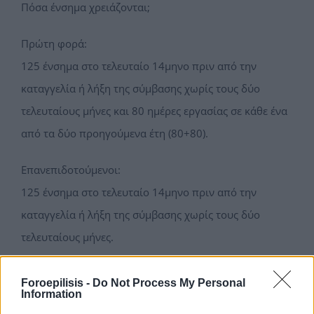
Πόσα ένσημα χρειάζονται;
Πρώτη φορά:
125 ένσημα στο τελευταίο 14μηνο πριν από την
καταγγελία ή λήξη της σύμβασης χωρίς τους δύο
τελευταίους μήνες και 80 ημέρες εργασίας σε κάθε ένα
από τα δύο προηγούμενα έτη (80+80).
Επανεπιδοτούμενοι:
125 ένσημα στο τελευταίο 14μηνο πριν από την
καταγγελία ή λήξη της σύμβασης χωρίς τους δύο
τελευταίους μήνες.
Τι ισχύει για εποχιακά εργαζόμενους;
Foroepilisis -
Do Not Process My Personal
Information
Πρώτη φορά: