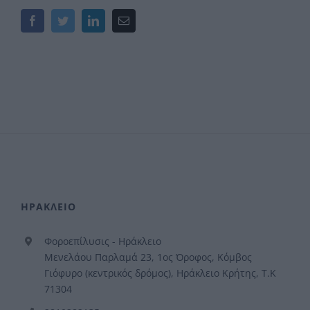
Facebook
Twitter
LinkedIn
Email
ΗΡΑΚΛΕΙΟ
Φοροεπίλυσις - Ηράκλειο
Μενελάου Παρλαμά 23, 1ος Όροφος, Κόμβος
Γιόφυρο (κεντρικός δρόμος), Ηράκλειο Κρήτης, Τ.Κ
71304