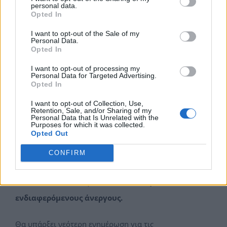
personal data.
Opted In
εργασιακής εμπειρίας με την τοποθέτησή τους σε
ιδιωτικές επιχειρήσεις για χρονικό διάστημα 6 μηνών.
I want to opt-out of the Sale of my
Personal Data.
Opted In
Το πρόγραμμα θα διαρκέσει 6 μήνες, με την καταβολή
I want to opt-out of processing my
από την ΔΥΠΑ καθαρής ημερήσιας αποζημίωσης 27
Personal Data for Targeted Advertising.
Opted In
ευρώ (και όχι πάνω από 22 ημέρες το μήνα) που αφορά
I want to opt-out of Collection, Use,
σε 6ωρη εργασιακή εμπειρία.
Retention, Sale, and/or Sharing of my
Personal Data that Is Unrelated with the
Purposes for which it was collected.
Αιτήσεις συμμετοχής πραγματοποιούνται
από τη
Opted Out
Δευτέρα 24 Απριλίου 2023 και ώρα 11:00 μέχρι και
CONFIRM
την Τετάρτη 24 Μαΐου 2023 και ώρα 23:59
στον
διαδικτυακό τόπο της Δ.ΥΠ.Α.
ΜΟΝΟ για τους
ενδιαφερόμενους άνεργους.
Θα υπάρξει νεότερη ενημέρωση για τις