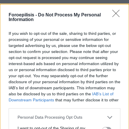
τουλάχιστον ένας εργαζόμενος με σχέση εξαρτημένης
Foroepilisis -
Do Not Process My Personal
εργασίας πλήρους απασχόλησης απασχολούνται
Information
μερικώς ή αποκλειστικά με αντικείμενο σχετικό με την
If you wish to opt-out of the sale, sharing to third parties, or
ψηφιακή οικονομία (υπεύθυνη δήλωση κατά την
processing of your personal or sensitive information for
αίτηση).
targeted advertising by us, please use the below opt-out
section to confirm your selection. Please note that after your
opt-out request is processed you may continue seeing
ΩΦΕΛΟΥΜΕΝΟΙ
interest-based ads based on personal information utilized by
us or personal information disclosed to third parties prior to
Ωφελούμενοι του προγράμματος είναι
άνεργοι νέοι
your opt-out. You may separately opt-out of the further
disclosure of your personal information by third parties on the
ηλικίας έως 29 ετών
, απόφοιτοι τουλάχιστον
IAB’s list of downstream participants. This information may
δευτεροβάθμιας εκπαίδευσης, οι οποίοι έχουν
also be disclosed by us to third parties on the
IAB’s List of
Downstream Participants
that may further disclose it to other
ολοκληρώσει δράση θεωρητικής κατάρτισης
third parties.
τουλάχιστον 50 ωρών σε τομείς ψηφιακής οικονομίας,
Personal Data Processing Opt Outs
διαθέτουν σχετικό πιστοποιητικό παρακολούθησης και
επιθυμούν να συμμετάσχουν στη δράση απόκτησης
I want to opt-out of the Sharing of my