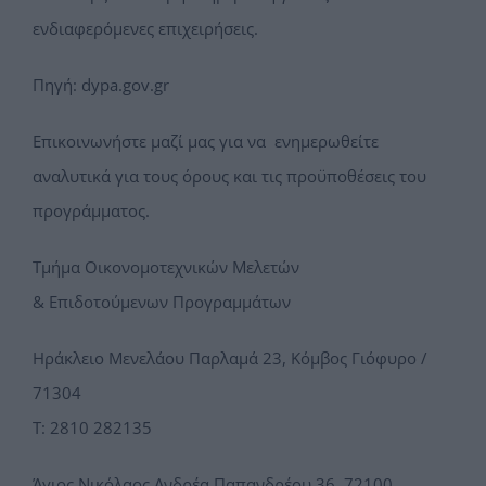
ενδιαφερόμενες επιχειρήσεις.
Πηγή: dypa.gov.gr
Επικοινωνήστε μαζί μας για να ενημερωθείτε
αναλυτικά για τους όρους και τις προϋποθέσεις του
προγράμματος.
Τμήμα Οικονομοτεχνικών Μελετών
& Επιδοτούμενων Προγραμμάτων
Ηράκλειο Μενελάου Παρλαμά 23, Κόμβος Γιόφυρο /
71304
Τ: 2810 282135
Άγιος Νικόλαος Ανδρέα Παπανδρέου 36, 72100