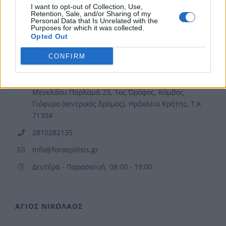
I want to opt-out of Collection, Use,
Retention, Sale, and/or Sharing of my
Personal Data that Is Unrelated with the
Purposes for which it was collected.
Opted Out
ΗΡΑΚΛΕΙΟ
CONFIRM
Φοροεπίλυσις - Ηράκλειο
Μενελάου Παρλαμά 23, 1ος Όροφος, Κόμβος
Γιόφυρο (κεντρικός δρόμος), Ηράκλειο Κρήτης, Τ.Κ
71304
2810282135
info@foroepilisis.gr
Δευτέρα - Παρασκευή: 08:00 - 19:00
ΑΓΙΟΣ ΝΙΚΟΛΑΟΣ