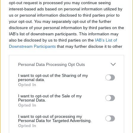
opt-out request is processed you may continue seeing
Πελοπόννησος το Βόρειο Αιγαίο και η Κρήτη. Σε
interest-based ads based on personal information utilized by
ποιους απευθύνεται Ιδιωτικές επιχειρήσεις και
us or personal information disclosed to third parties prior to
your opt-out. You may separately opt-out of the further
γενικά εργοδότες του ιδιωτικού τομέα που
disclosure of your personal information by third parties on the
ασκούν τακτική οικονομική δραστηριότητα και
IAB’s list of downstream participants. This information may
also be disclosed by us to third parties on the
IAB’s List of
δραστηριοποιούνται στις 6 Περιφέρειες σε
Downstream Participants
that may further disclose it to other
third parties.
Μετάβαση της χώρας. Απαραίτητη προϋπόθεση
για την ένταξη μιας επιχείρησης στη δράση
Personal Data Processing Opt Outs
είναι
[...]
I want to opt-out of the Sharing of my
personal data.
Opted In
Read More
I want to opt-out of the Sale of my
Personal Data.
Opted In
I want to opt-out of processing my
Personal Data for Targeted Advertising.
Opted In