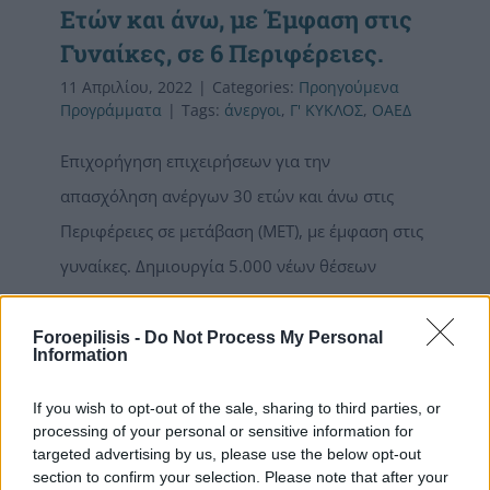
Ετών και άνω, με Έμφαση στις
Γυναίκες, σε 6 Περιφέρειες.
11 Απριλίου, 2022
|
Categories:
Προηγούμενα
Προγράμματα
|
Tags:
άνεργοι
,
Γ' ΚΥΚΛΟΣ
,
ΟΑΕΔ
Επιχoρήγηση επιχειρήσεων για την
απασχόληση ανέργων 30 ετών και άνω στις
Περιφέρειες σε μετάβαση (MΕΤ), με έμφαση στις
γυναίκες. Δημιουργία 5.000 νέων θέσεων
εργασίας πλήρους απασχόλησης με την
πρόσληψη ανέργων, εγγεγραμμένων στο
Foroepilisis -
Do Not Process My Personal
Information
μητρώο ανεργίας του ΟΑΕΔ, ηλικίας 30 ετών και
άνω, με έμφαση στις γυναίκες. Συγκεκριμένα,
If you wish to opt-out of the sale, sharing to third parties, or
processing of your personal or sensitive information for
στις ΜΕΤ συμπεριλαμβάνονται η Δυτική
targeted advertising by us, please use the below opt-out
Μακεδονία, η Στερεά Ελλάδα, τα Ιόνια Νησιά, η
section to confirm your selection. Please note that after your