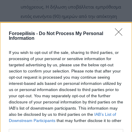
υπόχρεους. Η δήλωση υποβάλλεται εμπρόθεσμα
εντός ενενήντα (90) ημερών από την απόκτηση
της ιδιότητας αυτής και περιλαμβάνει τα
Foroepilisis -
Do Not Process My Personal
περιουσιακά τους στοιχεία κατά την ημερομηνία
Information
απόκτησης της ιδιότητας υπόχρεου.
If you wish to opt-out of the sale, sharing to third parties, or
Ετήσια Δήλωση 2019, που αφορά όσους ήταν
processing of your personal or sensitive information for
υπόχρεοι εντός του ελεγχόμενου έτους (δηλαδή
targeted advertising by us, please use the below opt-out
section to confirm your selection. Please note that after your
το 2018) και απέκτησαν, κατείχαν ή απώλεσαν
opt-out request is processed you may continue seeing
την ιδιότητά τους
interest-based ads based on personal information utilized by
us or personal information disclosed to third parties prior to
Σε περίπτωση που η ιδιότητα με την οποία
your opt-out. You may separately opt-out of the further
disclosure of your personal information by third parties on the
εμφανίζεται ο υπόχρεος είναι εσφαλμένη, υπάρχει
IAB’s list of downstream participants. This information may
also be disclosed by us to third parties on the
IAB’s List of
δυνατότητα κατά την συμπλήρωση της Δήλωσης
Downstream Participants
that may further disclose it to other
Περιουσιακής Κατάστασης να διορθωθεί. Όλες οι
third parties.