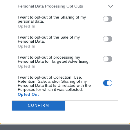
ενέργειες όμως πρέπει να γίνουν εμπρόθεσμα, ως 31
Personal Data Processing Opt Outs
Οκτωβρίου 2019.
I want to opt-out of the Sharing of my
personal data.
Για διευκρινίσεις σχετικά με τη δήλωση Πόθεν Έσχες
Opted In
2019 και υποβολή της δήλωσης επικοινωνήστε με το
I want to opt-out of the Sale of my
Personal Data.
γραφείο μας.
Opted In
I want to opt-out of processing my
2 Αυγούστου, 2019
|
Categories:
Φορολογικά Θέματα
Personal Data for Targeted Advertising.
Opted In
I want to opt-out of Collection, Use,
Retention, Sale, and/or Sharing of my
Personal Data that Is Unrelated with the
Κοινοποίησε την ανάρτηση
Purposes for which it was collected.
Opted Out
Facebook
Twitter
LinkedIn
Email
CONFIRM