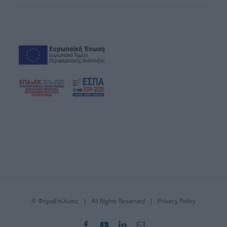
©
ΦοροΕπίλυσις
| All Rights Reserved |
Privacy Policy
Facebook
YouTube
LinkedIn
Email