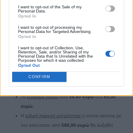
βοήθημα ανεργίας ασφαλισμένων τ. ΕΤΑΑ,
I want to opt-out of the Sale of my
άδειας συμμετοχής σε εξετάσεις για σπουδαστές,
Personal Data.
Opted In
φοιτητές, μαθητές που είναι εργαζόμενοι,
I want to opt-out of processing my
προγράμματα απασχόλησης.
Personal Data for Targeted Advertising.
Opted In
Τα κυριότερά επιδόματα πιο αναλυτικά:
I want to opt-out of Collection, Use,
Retention, Sale, and/or Sharing of my
Personal Data that Is Unrelated with the
Το
επίδομα ανεργίας
από τα
360,00 ευρώ
θα
Purposes for which it was collected.
Opted Out
αυξηθεί στα
400,00 ευρώ
Το
επίδομα μακροχρονίως ανέργων
από
200,00
CONFIRM
ευρώ
στα
222,00 ευρώ
Το
επίδομα γάμου
από
58,60 ευρώ
στα
65,00
ευρώ.
Η
ειδική παροχή μητρότητας
η οποία ισούται με
τον κατώτατο- από
586,00 ευρώ
θα αυξηθεί