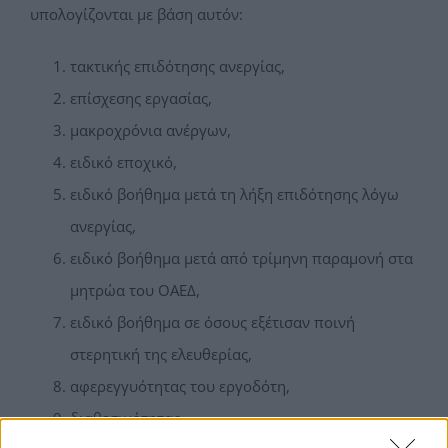
υπολογίζονται με βάση αυτόν:
τακτικής επιδότησης ανεργίας,
επίσχεσης εργασίας,
μακροχρόνια ανέργων,
ειδικό εποχικό,
ειδικό βοήθημα μετά τη λήξη επιδότησης λόγω
ανεργίας,
ειδικό βοήθημα μετά από τρίμηνη παραμονή στα
μητρώα του ΟΑΕΔ,
ειδικό βοήθημα σε όσους εξέτισαν ποινή
στερητική της ελευθερίας,
αφερεγγυότητας του εργοδότη,
διαθεσιμότητας,