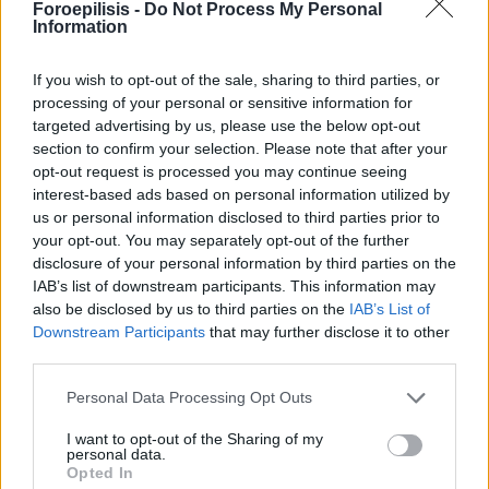
παροχή προστασίας της μητρότητας,
Foroepilisis -
Do Not Process My Personal
Information
μαθητείας,
ασκούμενων σπουδαστών ΤΕΙ,
If you wish to opt-out of the sale, sharing to third parties, or
processing of your personal or sensitive information for
πρακτική άσκηση φοιτητών σχολών τουριστικής
targeted advertising by us, please use the below opt-out
εκπαίδευσης,
section to confirm your selection. Please note that after your
opt-out request is processed you may continue seeing
ειδική επιδότηση εκδοροσφαγέων,
interest-based ads based on personal information utilized by
ειδική συμπληρωματική παροχή ανεργίας
us or personal information disclosed to third parties prior to
your opt-out. You may separately opt-out of the further
φορτοεκφορτωτών,
disclosure of your personal information by third parties on the
επιδότηση λόγω ανεργίας των ξεναγών,
IAB’s list of downstream participants. This information may
also be disclosed by us to third parties on the
IAB’s List of
επιδότηση λόγω ανεργίας αδελφών νοσοκόμων,
Downstream Participants
that may further disclose it to other
επιδότηση λόγω ανεργίας δασεργατών,
third parties.
επιδότηση λόγω ανεργίας ρητινοσυλλεκτών,
Personal Data Processing Opt Outs
βοήθημα ανεργίας ασφαλισμένων τ. ΕΤΑΠ-ΜΜΕ,
I want to opt-out of the Sharing of my
personal data.
βοήθημα ανεργίας ασφαλισμένων τ. ΟΑΕΕ,
Opted In