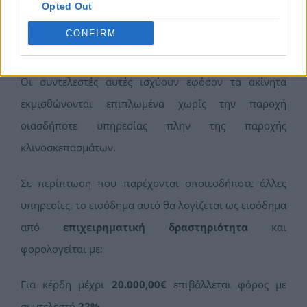
Opted Out
Για εισόδημα από
35.000,00€ και πάνω
επιβάλλεται
CONFIRM
φόρος με συντελεστή
45%.
Οι συντελεστές αυτές ισχύουν εφόσον τα ακίνητα
εκμισθώνονται επιπλωμένα χωρίς την παροχή
οιασδήποτε υπηρεσίας πλην της παροχής
κλινοσκεπασμάτων.
Σε περίπτωση που παρέχονται οποιεσδήποτε άλλες
υπηρεσίες, το εισόδημα αυτό θα λογίζεται ως εισόδημα
από
επιχειρηματική δραστηριότητα
και
φορολογείται με:
Για κέρδη μέχρι
20.000,00€
επιβάλλεται φόρος με
συντελεστή
22%
.