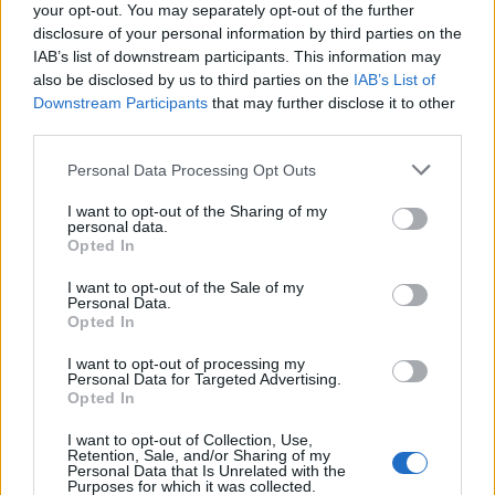
your opt-out. You may separately opt-out of the further
απαραίτητα για τον προσδιορισμό του ετήσιου
disclosure of your personal information by third parties on the
εισοδήματος
IAB’s list of downstream participants. This information may
also be disclosed by us to third parties on the
IAB’s List of
Downstream Participants
that may further disclose it to other
Στο ετήσιο εισόδημα που απέκτησαν το 2017 οι
third parties.
φορολογούμενοι από τη βραχυχρόνια μίσθωση
Personal Data Processing Opt Outs
ακινήτων θα επιβληθεί το 2018
φόρος
I want to opt-out of the Sharing of my
εισοδήματος
με βάση την κλίμακα φορολογίας
των
personal data.
Opted In
ενοικίων
με συντελεστές που ξεκινούν από 15% και
I want to opt-out of the Sale of my
φθάνουν το 45% ως εξής:
Personal Data.
Opted In
Για εισόδημα μέχρι
12.000,00€
επιβάλλεται φόρος με
I want to opt-out of processing my
Personal Data for Targeted Advertising.
συντελεστή
15%
.
Opted In
Για εισόδημα από
12.001,00€ έως τις
I want to opt-out of Collection, Use,
Retention, Sale, and/or Sharing of my
Personal Data that Is Unrelated with the
35.000,00€
επιβάλλεται φόρος με συντελεστή
35%
.
Purposes for which it was collected.