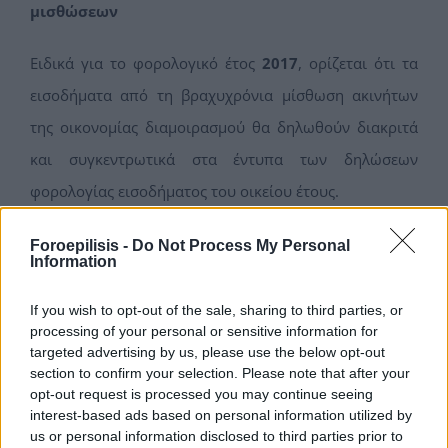
μισθώσεων
Ειδικά για το φορολογικό έτος
2017
, ορίζεται ότι τα
εισοδήματα από τη βραχυχρόνια μίσθωση ακινήτων
της οικονομίας διαμοιρασμού θα δηλωθούν διακριτά
και συγκεντρωτικά στα έντυπα των δηλώσεων
φορολογίας εισοδήματος του οικείου έτους.
Από τις αρχές του
2018
και μετά, οι ιδιοκτήτες/
Foroepilisis -
Do Not Process My Personal
Information
διαχειριστές των ακινήτων θα πρέπει να προχωρήσουν
σε εγγραφή στο μητρώο ακινήτων βραχυχρόνιας
If you wish to opt-out of the sale, sharing to third parties, or
processing of your personal or sensitive information for
διαμονής (δεν έχει συσταθεί ακόμα αλλά προβλέπεται
targeted advertising by us, please use the below opt-out
να συσταθεί σύντομα), να υποβάλουν τη δήλωση
section to confirm your selection. Please note that after your
opt-out request is processed you may continue seeing
βραχυχρόνιας διαμονής ανά μισθωτή και να
interest-based ads based on personal information utilized by
καταχωρίσουν στο παραπάνω μητρώο στοιχεία
us or personal information disclosed to third parties prior to