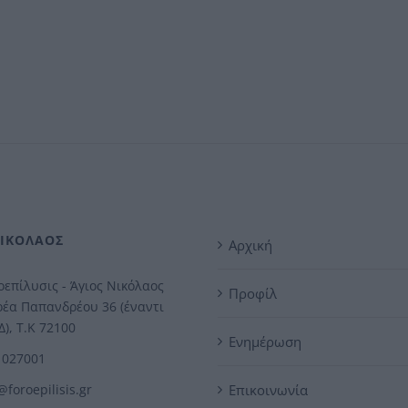
ΝΙΚΟΛΑΟΣ
Αρχική
επίλυσις - Άγιος Νικόλαος
Προφίλ
έα Παπανδρέου 36 (έναντι
), Τ.Κ 72100
Ενημέρωση
1027001
@foroepilisis.gr
Επικοινωνία