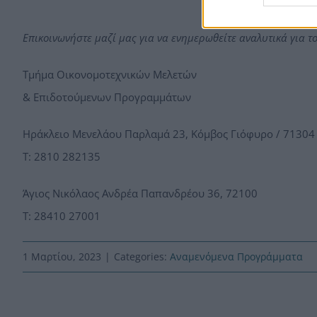
Επικοινωνήστε μαζί μας για να ενημερωθείτε αναλυτικά για τ
Τμήμα Οικονομοτεχνικών Μελετών
& Επιδοτούμενων Προγραμμάτων
Ηράκλειο Μενελάου Παρλαμά 23, Κόμβος Γιόφυρο / 71304
Τ: 2810 282135
Άγιος Νικόλαος Ανδρέα Παπανδρέου 36, 72100
Τ: 28410 27001
1 Μαρτίου, 2023
|
Categories:
Αναμενόμενα Προγράμματα