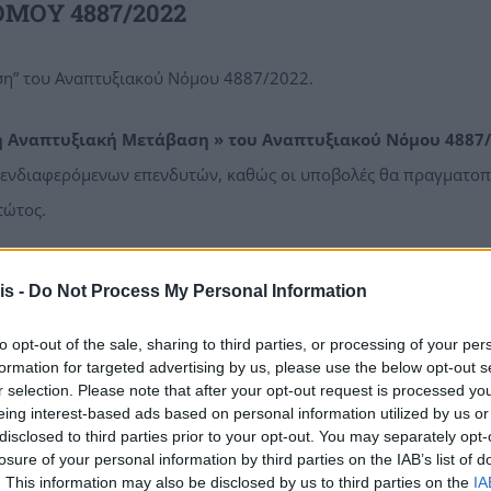
ΜΟΥ 4887/2022
η” του Αναπτυξιακού Νόμου 4887/2022.
η Αναπτυξιακή Μετάβαση » του Αναπτυξιακού Νόμου 4887
ν ενδιαφερόμενων επενδυτών, καθώς οι υποβολές θα πραγματο
τώτος.
ση
» καλύπτει χωρικά τις περιοχές των Εδαφικών Σχεδίων Δίκαι
is -
Do Not Process My Personal Information
Μετάβασης 2021-2027, και πιο συγκεκριμένα όλους τους
Δήμους
ίας της Περιφέρειας Πελοποννήσου
.
to opt-out of the sale, sharing to third parties, or processing of your per
formation for targeted advertising by us, please use the below opt-out s
r selection. Please note that after your opt-out request is processed y
 σε τριακόσια ογδόντα εκατομμύρια (380.000.000 €) ευρώ και 
eing interest-based ads based on personal information utilized by us or
τάβασης.
disclosed to third parties prior to your opt-out. You may separately opt-
losure of your personal information by third parties on the IAB’s list of
αξύ των περιοχών Ε.Σ.ΔΙ.Μ., Δυτικής Μακεδονίας και Μεγαλόπο
. This information may also be disclosed by us to third parties on the
IA