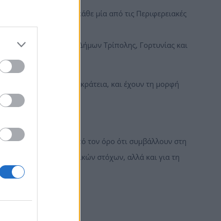
 Φλώρινας και 20% σε κάθε μία από τις Περιφερειακές
 περιοχές των όμορων Δήμων Τρίπολης, Γορτυνίας και
τημα στην Ελληνική Επικράτεια, και έχουν τη μορφή
οίηση των Ε.Σ.Δ.Ι.Μ., υπό τον όρο ότι συμβάλλουν στη
η συναφών περιβαλλοντικών στόχων, αλλά και για τη
ς επόμενες ημέρες.