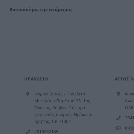
Κοινοποίησε την ανάρτηση
ΗΡΑΚΛΕΙΟ
ΑΓΙΟΣ 
Φοροεπίλυσις - Ηράκλειο
Φορο
Μενελάου Παρλαμά 23, 1ος
Ανδρ
Όροφος, Κόμβος Γιόφυρο
ΟΑΕΔ
(κεντρικός δρόμος), Ηράκλειο
284
Κρήτης, Τ.Κ 71304
info
2810282135