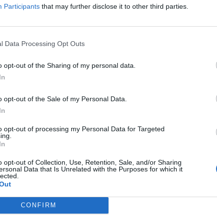
Participants
that may further disclose it to other third parties.
ν 30% σε κάθε μία από τις Περιφερειακές Ενότητες Κοζάνης και
στην περιοχή του Δήμου Μεγαλόπολης και 50% αθροιστικά στις
l Data Processing Opt Outs
o opt-out of the Sharing of my personal data.
In
ορείς επενδύσεων, που είναι εγκατεστημένοι ή έχουν υποκατάσ
αι:
o opt-out of the Sale of my Personal Data.
In
να με τον ορισμό της Ε.Ε.).
to opt-out of processing my Personal Data for Targeted
ing.
όνο εφόσον οι επενδύσεις αυτές είναι απαραίτητες για την υλοπ
In
τός της Ευρωπαϊκής Ένωσης έως το έτος 2050 και στην επίτευξ
o opt-out of Collection, Use, Retention, Sale, and/or Sharing
φος και δεν οδηγούν σε μετεγκατάσταση.
ersonal Data that Is Unrelated with the Purposes for which it
lected.
Out
ης Δίκαιη Αναπτυξιακή Μετάβαση
αναμένεται να ξεκινήσει τι
CONFIRM