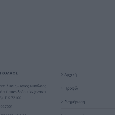
ΝΙΚΟΛΑΟΣ
Αρχική
επίλυσις - Άγιος Νικόλαος
Προφίλ
έα Παπανδρέου 36 (έναντι
), Τ.Κ 72100
Ενημέρωση
1027001