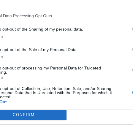
πος του παιδιού για τους σκοπούς του Προγράμματος «Dentist 
l Data Processing Opt Outs
o opt-out of the Sharing of my personal data.
 σαράντα ευρώ (40€)
και λαμβάνεται με την
έκδοση άυλης ψη
In
νολο ή τμήμα του πραγματικού κόστους των προβλεπόμενων υπ
o opt-out of the Sale of my Personal Data.
ού, για τις ακόλουθες υπηρεσίες:
In
to opt-out of processing my Personal Data for Targeted
ing.
In
o opt-out of Collection, Use, Retention, Sale, and/or Sharing
ersonal Data that Is Unrelated with the Purposes for which it
lected.
Out
μοποιηθεί για
έξι (6) μήνες
μετά το μήνα έκδοσής της, σε όλους
CONFIRM