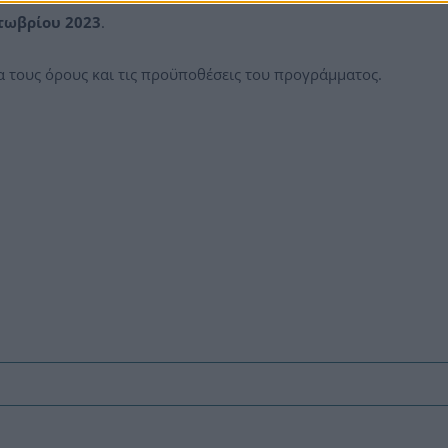
κτωβρίου 2023
.
α τους όρους και τις προϋποθέσεις του προγράμματος.