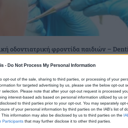
κή οδοντιατρική φροντίδα παιδιών – Denti
is -
Do Not Process My Personal Information
st pass. Πρόκειται για ένα πρόγραμμα ενίσχυσης για προληπτι
to opt-out of the sale, sharing to third parties, or processing of your per
formation for targeted advertising by us, please use the below opt-out s
r selection. Please note that after your opt-out request is processed y
ιά που έχουν γεννηθεί κατά τα ημερολογιακά έτη 2011 έως
eing interest-based ads based on personal information utilized by us or
disclosed to third parties prior to your opt-out. You may separately opt-
ΜΚΑ) είτε Προσωρινό Αριθμό Ασφάλισης και Υγειονομικής
losure of your personal information by third parties on the IAB’s list of
. This information may also be disclosed by us to third parties on the
IA
αιδιού από ενήλικο φυσικό πρόσωπο, το οποίο ασκεί τη γονική
Participants
that may further disclose it to other third parties.