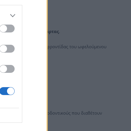
Pass».
φιακής χρεωστικής κάρτας
.
ηρεσιών οδοντιατρικής φροντίδας του ωφελούμενου
 τους οδοντιάτρους/ορθοδοντικούς που διαθέτουν