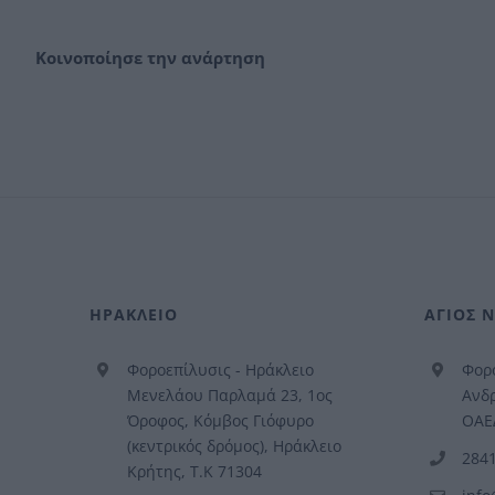
Κοινοποίησε την ανάρτηση
ΗΡΑΚΛΕΙΟ
ΑΓΙΟΣ 
Φοροεπίλυσις - Ηράκλειο
Φορο
Μενελάου Παρλαμά 23, 1ος
Ανδρ
Όροφος, Κόμβος Γιόφυρο
ΟΑΕΔ
(κεντρικός δρόμος), Ηράκλειο
284
Κρήτης, Τ.Κ 71304