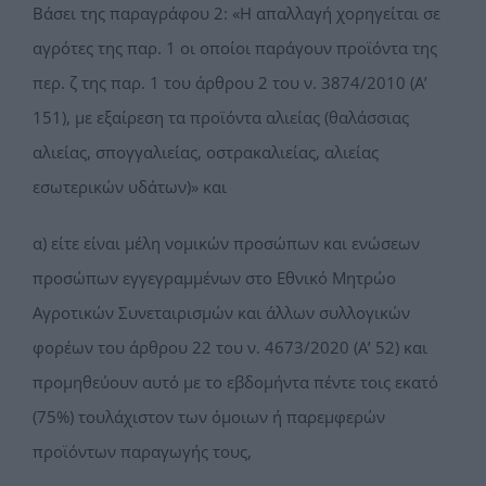
Βάσει της παραγράφου 2: «Η απαλλαγή χορηγείται σε
αγρότες της παρ. 1 οι οποίοι παράγουν προϊόντα της
περ. ζ της παρ. 1 του άρθρου 2 του ν. 3874/2010 (Α’
151), µε εξαίρεση τα προϊόντα αλιείας (θαλάσσιας
αλιείας, σπογγαλιείας, οστρακαλιείας, αλιείας
εσωτερικών υδάτων)» και
α) είτε είναι µέλη νομικών προσώπων και ενώσεων
προσώπων εγγεγραµµένων στο Εθνικό Μητρώο
Αγροτικών Συνεταιρισμών και άλλων συλλογικών
φορέων του άρθρου 22 του ν. 4673/2020 (Α’ 52) και
προμηθεύουν αυτό µε το εβδομήντα πέντε τοις εκατό
(75%) τουλάχιστον των όμοιων ή παρεμφερών
προϊόντων παραγωγής τους,