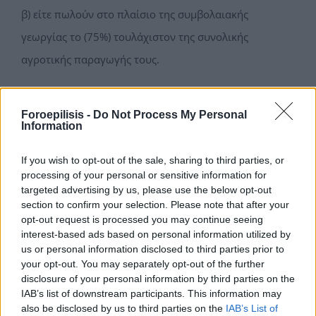
β) είτε πωλούν στο πλαίσιο της συµβολαιακής
γεωργίας το (75%) τουλάχιστον της συνολικής
αγροτικής παραγωγής τους.
Προκειμένου να ισχύσει η υποπερίπτωση πρέπει να
Foroepilisis -
Do Not Process My Personal
συναφθεί τουλάχιστον (1) σύμβαση συµβολαιακής
Information
γεωργίας σύμφωνα µε το άρθρο 16 του ν. 4935/2022
If you wish to opt-out of the sale, sharing to third parties, or
και την παρούσα απόφαση, ανά προϊόν ή παρεμφερή
processing of your personal or sensitive information for
προϊόντα, µε την οποία ο παραγωγός δεσμεύεται για
targeted advertising by us, please use the below opt-out
section to confirm your selection. Please note that after your
την πώληση ποσοτήτων ίσων µε το εβδομήντα πέντε
opt-out request is processed you may continue seeing
τοις εκατό (75%) τουλάχιστον των όμοιων ή
interest-based ads based on personal information utilized by
us or personal information disclosed to third parties prior to
παρεμφερών προϊόντων παραγωγής του…].
your opt-out. You may separately opt-out of the further
disclosure of your personal information by third parties on the
Για να κατοχυρωθεί η μείωση φόρου 50% σε αγρότες
IAB’s list of downstream participants. This information may
also be disclosed by us to third parties on the
IAB’s List of
χωρίς να συμμετέχουν σε συνεργατικό σχήμα όλα τα