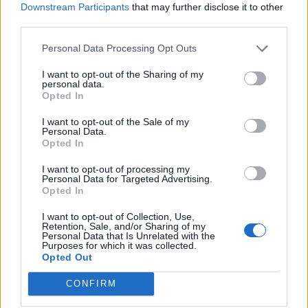
Downstream Participants
that may further disclose it to other
παραχθέντα προϊόντα, θα πρέπει, είτε να διατεθούν
third parties.
µέσα από συνεταιρισμούς ή Ομάδες Παραγωγών ή
Personal Data Processing Opt Outs
οποιοδήποτε συλλογικό σχήμα υπάρχει, είτε εφόσον
I want to opt-out of the Sharing of my
personal data.
διατεθούν µεµονωµένα, να γίνει σύμβαση
Opted In
συµβολαιακής γεωργίας. Μπορεί όµως να γίνει
I want to opt-out of the Sale of my
συνδυασμός και των δύο.
Personal Data.
Opted In
Ας δούμε όμως σε παραδείγματα πως ένας παραγωγός
I want to opt-out of processing my
Personal Data for Targeted Advertising.
γίνεται δικαιούχος της διάταξης αυτής και θα έχει
Opted In
μείωση του φόρου εισοδήματος κατά 50%:
I want to opt-out of Collection, Use,
Retention, Sale, and/or Sharing of my
Personal Data that Is Unrelated with the
Παράδειγμα 1: Έχω δύο καλλιέργειες: Ελαιόλαδο και
Purposes for which it was collected.
Opted Out
σταφίδες, τις οποίες πουλάω σε δύο διαφορετικούς
CONFIRM
εμπόρους, το Ελαιόλαδο στον συνεταιρισμό Α και τις