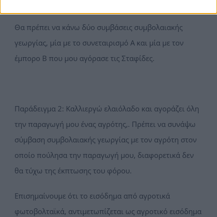
σταφίδες στον έμπορο Β.
Θα πρέπει να κάνω δύο συμβάσεις συµβολαιακής
γεωργίας, µία µε το συνεταιρισμό Α και µία µε τον
έμπορο Β που µου αγόρασε τις Σταφίδες.
Παράδειγμα 2: Καλλιεργώ ελαιόλαδο και αγοράζει όλη
την παραγωγή µου ένας αγρότης,. Πρέπει να συνάψω
σύμβαση συµβολαιακής γεωργίας µε τον αγρότη στον
οποίο πούλησα την παραγωγή µου, διαφορετικά δεν
θα τύχω της έκπτωσης του φόρου.
Επισημαίνουμε ότι το εισόδημα από αγροτικά
φωτοβολταϊκά, αντιμετωπίζεται ως αγροτικό εισόδημα